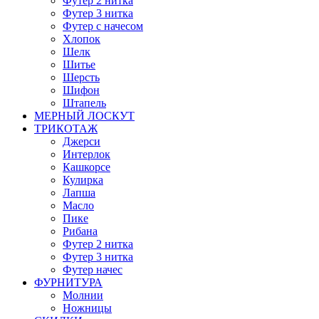
Футер 2 нитка
Футер 3 нитка
Футер с начесом
Хлопок
Шелк
Шитье
Шерсть
Шифон
Штапель
МЕРНЫЙ ЛОСКУТ
ТРИКОТАЖ
Джерси
Интерлок
Кашкорсе
Кулирка
Лапша
Масло
Пике
Рибана
Футер 2 нитка
Футер 3 нитка
Футер начес
ФУРНИТУРА
Молнии
Ножницы