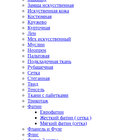
Замша искусственная
Искуственная кожа
Костюмная
Кружево
Курточная
Лен
Мех искусственный
Муслин
Неопрен
Пальтовая
Подкладочная ткань
Рубашечная
Сетка
Стеганная
Твид
Тенсель
Ткани с пайетками
Трикотаж
Фатин
Еврофатин
Жесткий фатин ( сетка )
Мягкий фатин (сетка)
Фланель и Фуле
Флис