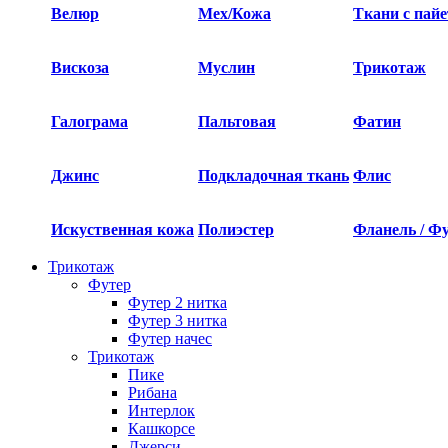
Велюр
Мех/Кожа
Ткани с пай
Вискоза
Муслин
Трикотаж
Галограма
Пальтовая
Фатин
Джинс
Подкладочная ткань
Флис
Искуственная кожа
Полиэстер
Фланель / Ф
Трикотаж
Футер
Футер 2 нитка​
Футер 3 нитка​
Футер начес
Трикотаж
Пике
Рибана
Интерлок
Кашкорсе
Джерси