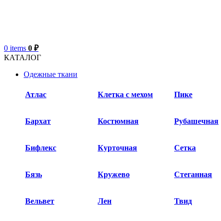
0
items
0
₽
КАТАЛОГ
Одежные ткани
Атлас
Клетка с мехом
Пике
Бархат​
Костюмная
Рубашечная
Бифлекс
Курточная
Сетка
Бязь
Кружево
Стеганная
Вельвет
Лен
Твид