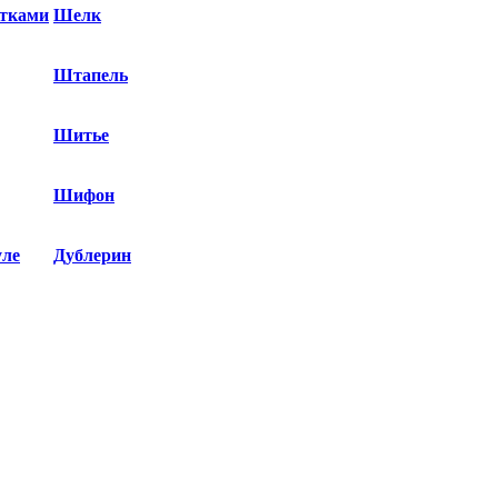
етками
Шелк
Штапель
Шитье
Шифон
уле
Дублерин