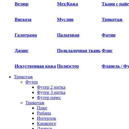
Велюр
Мех/Кожа
Ткани с пай
Вискоза
Муслин
Трикотаж
Галограма
Пальтовая
Фатин
Джинс
Подкладочная ткань
Флис
Искуственная кожа
Полиэстер
Фланель / Ф
Трикотаж
Футер
Футер 2 нитка​
Футер 3 нитка​
Футер начес
Трикотаж
Пике
Рибана
Интерлок
Кашкорсе
Джерси