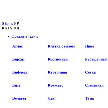
0
items
0
₽
КАТАЛОГ
Одежные ткани
Атлас
Клетка с мехом
Пике
Бархат​
Костюмная
Рубашечная
Бифлекс
Курточная
Сетка
Бязь
Кружево
Стеганная
Вельвет
Лен
Твид