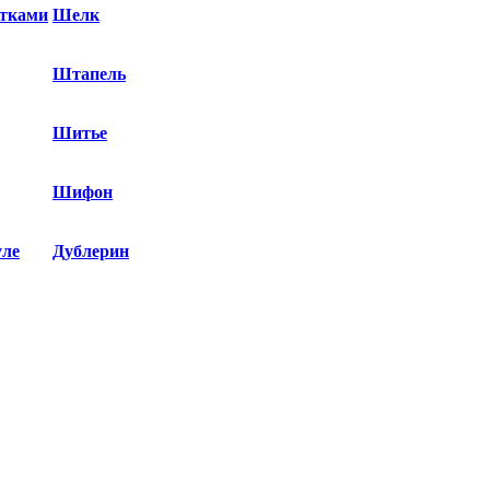
етками
Шелк
Штапель
Шитье
Шифон
уле
Дублерин