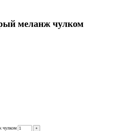
ерый меланж чулком
ж чулком