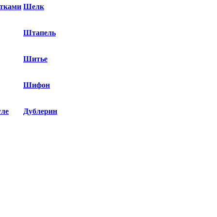
етками
Шелк
Штапель
Шитье
Шифон
уле
Дублерин