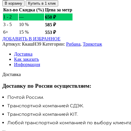
В корзину
Купить в 1 клик
Кол-во
Скидка (%)
Цена за метр
1 - 2
—
650
₽
3 - 5
10 %
585
₽
6+
15 %
553
₽
ДОБАВИТЬ В ИЗБРАННОЕ
Артикул:
КкашН39
Категории:
Рибана
,
Трикотаж
Доставка
Как заказать
Информация
Доставка
Доставку по России осуществляем:
Почтой России.
Транспортной компанией СДЭК.
Транспортной компанией KIT.
Любой транспортной компанией по выбору клиента.