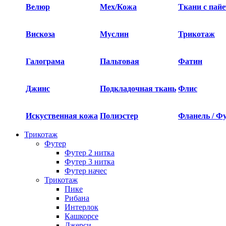
Велюр
Мех/Кожа
Ткани с пай
Вискоза
Муслин
Трикотаж
Галограма
Пальтовая
Фатин
Джинс
Подкладочная ткань
Флис
Искуственная кожа
Полиэстер
Фланель / Ф
Трикотаж
Футер
Футер 2 нитка​
Футер 3 нитка​
Футер начес
Трикотаж
Пике
Рибана
Интерлок
Кашкорсе
Джерси