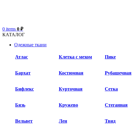
0
items
0
₽
КАТАЛОГ
Одежные ткани
Атлас
Клетка с мехом
Пике
Бархат​
Костюмная
Рубашечная
Бифлекс
Курточная
Сетка
Бязь
Кружево
Стеганная
Вельвет
Лен
Твид