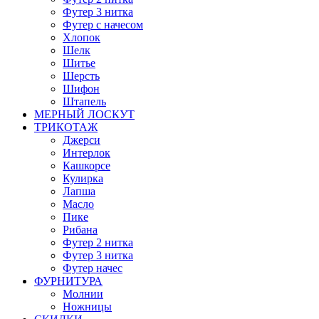
Футер 3 нитка
Футер с начесом
Хлопок
Шелк
Шитье
Шерсть
Шифон
Штапель
МЕРНЫЙ ЛОСКУТ
ТРИКОТАЖ
Джерси
Интерлок
Кашкорсе
Кулирка
Лапша
Масло
Пике
Рибана
Футер 2 нитка
Футер 3 нитка
Футер начес
ФУРНИТУРА
Молнии
Ножницы