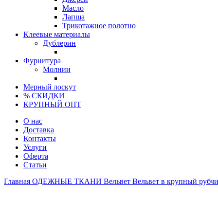
Масло
Лапша
Трикотажное полотно
Клеевые материалы
Дублерин
Фурнитура
Молнии
Мерный лоскут
% СКИДКИ
КРУПНЫЙ ОПТ
О нас
Доставка
Контакты
Услуги
Оферта
Статьи
Главная
ОДЕЖНЫЕ ТКАНИ
Вельвет
Вельвет в крупный рубч
Продано
Турция