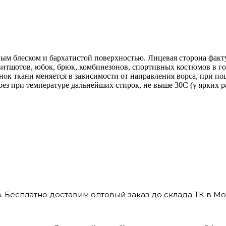
вым блеском и бархатистой поверхностью. Лицевая сторона факт
итшотов, юбок, брюк, комбинезонов, спортивных костюмов в гор
ок ткани меняется в зависимости от направления ворса, при п
ез при температуре дальнейших стирок, не выше 30C (у ярких ра
 Бесплатно доставим оптовый заказ до склада ТК в Мо