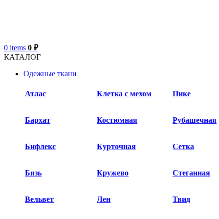
0
items
0
₽
КАТАЛОГ
Одежные ткани
Атлас
Клетка с мехом
Пике
Бархат​
Костюмная
Рубашечная
Бифлекс
Курточная
Сетка
Бязь
Кружево
Стеганная
Вельвет
Лен
Твид