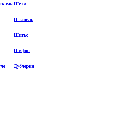
етками
Шелк
Штапель
Шитье
Шифон
уле
Дублерин