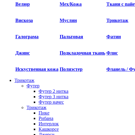
Велюр
Мех/Кожа
Ткани с пай
Вискоза
Муслин
Трикотаж
Галограма
Пальтовая
Фатин
Джинс
Подкладочная ткань
Флис
Искуственная кожа
Полиэстер
Фланель / Ф
Трикотаж
Футер
Футер 2 нитка​
Футер 3 нитка​
Футер начес
Трикотаж
Пике
Рибана
Интерлок
Кашкорсе
Джерси