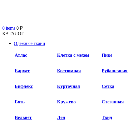
0
items
0
₽
КАТАЛОГ
Одежные ткани
Атлас
Клетка с мехом
Пике
Бархат​
Костюмная
Рубашечная
Бифлекс
Курточная
Сетка
Бязь
Кружево
Стеганная
Вельвет
Лен
Твид