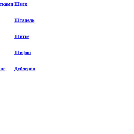
етками
Шелк
Штапель
Шитье
Шифон
уле
Дублерин