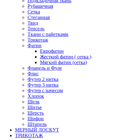
Подкладочная ткань
Рубашечная
Сетка
Стеганная
Твид
Тенсель
Ткани с пайетками
Трикотаж
Фатин
Еврофатин
Жесткий фатин ( сетка )
Мягкий фатин (сетка)
Фланель и Фуле
Флис
Футер 2 нитка
Футер 3 нитка
Футер с начесом
Хлопок
Шелк
Шитье
Шерсть
Шифон
Штапель
МЕРНЫЙ ЛОСКУТ
ТРИКОТАЖ