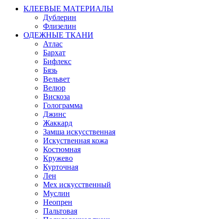
КЛЕЕВЫЕ МАТЕРИАЛЫ
Дублерин
Флизелин
ОДЕЖНЫЕ ТКАНИ
Атлас
Бархат
Бифлекс
Бязь
Вельвет
Велюр
Вискоза
Голограмма
Джинс
Жаккард
Замша искусственная
Искуственная кожа
Костюмная
Кружево
Курточная
Лен
Мех искусственный
Муслин
Неопрен
Пальтовая