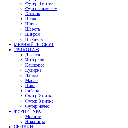
Футер 3 нитка
Футер с начесом
Хлопок
Шелк
Шитье
Шерсть
Шифон
Штапель
МЕРНЫЙ ЛОСКУТ
ТРИКОТАЖ
Джерси
Интерлок
Кашкорсе
Кулирка
Лапша
Масло
Пике
Рибана
Футер 2 нитка
Футер 3 нитка
Футер начес
ФУРНИТУРА
Молнии
Ножницы
СКИДКИ