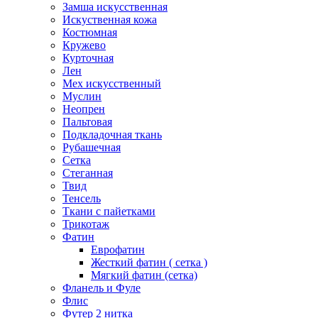
Замша искусственная
Искуственная кожа
Костюмная
Кружево
Курточная
Лен
Мех искусственный
Муслин
Неопрен
Пальтовая
Подкладочная ткань
Рубашечная
Сетка
Стеганная
Твид
Тенсель
Ткани с пайетками
Трикотаж
Фатин
Еврофатин
Жесткий фатин ( сетка )
Мягкий фатин (сетка)
Фланель и Фуле
Флис
Футер 2 нитка