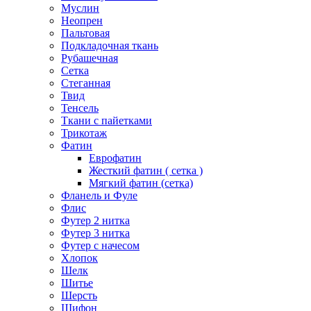
Муслин
Неопрен
Пальтовая
Подкладочная ткань
Рубашечная
Сетка
Стеганная
Твид
Тенсель
Ткани с пайетками
Трикотаж
Фатин
Еврофатин
Жесткий фатин ( сетка )
Мягкий фатин (сетка)
Фланель и Фуле
Флис
Футер 2 нитка
Футер 3 нитка
Футер с начесом
Хлопок
Шелк
Шитье
Шерсть
Шифон