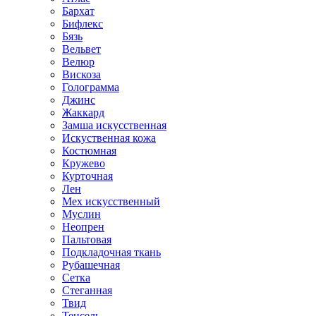
Бархат
Бифлекс
Бязь
Вельвет
Велюр
Вискоза
Голограмма
Джинс
Жаккард
Замша искусственная
Искуственная кожа
Костюмная
Кружево
Курточная
Лен
Мех искусственный
Муслин
Неопрен
Пальтовая
Подкладочная ткань
Рубашечная
Сетка
Стеганная
Твид
Тенсель