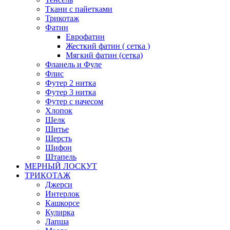
Ткани с пайетками
Трикотаж
Фатин
Еврофатин
Жесткий фатин ( сетка )
Мягкий фатин (сетка)
Фланель и Фуле
Флис
Футер 2 нитка
Футер 3 нитка
Футер с начесом
Хлопок
Шелк
Шитье
Шерсть
Шифон
Штапель
МЕРНЫЙ ЛОСКУТ
ТРИКОТАЖ
Джерси
Интерлок
Кашкорсе
Кулирка
Лапша