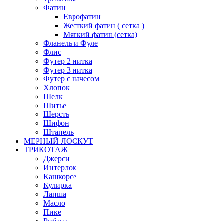
Фатин
Еврофатин
Жесткий фатин ( сетка )
Мягкий фатин (сетка)
Фланель и Фуле
Флис
Футер 2 нитка
Футер 3 нитка
Футер с начесом
Хлопок
Шелк
Шитье
Шерсть
Шифон
Штапель
МЕРНЫЙ ЛОСКУТ
ТРИКОТАЖ
Джерси
Интерлок
Кашкорсе
Кулирка
Лапша
Масло
Пике
Рибана