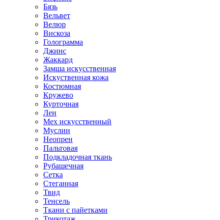
Бязь
Вельвет
Велюр
Вискоза
Голограмма
Джинс
Жаккард
Замша искусственная
Искуственная кожа
Костюмная
Кружево
Курточная
Лен
Мех искусственный
Муслин
Неопрен
Пальтовая
Подкладочная ткань
Рубашечная
Сетка
Стеганная
Твид
Тенсель
Ткани с пайетками
Трикотаж