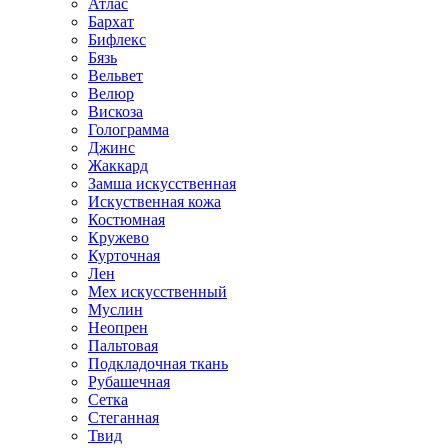
Атлас
Бархат
Бифлекс
Бязь
Вельвет
Велюр
Вискоза
Голограмма
Джинс
Жаккард
Замша искусственная
Искуственная кожа
Костюмная
Кружево
Курточная
Лен
Мех искусственный
Муслин
Неопрен
Пальтовая
Подкладочная ткань
Рубашечная
Сетка
Стеганная
Твид