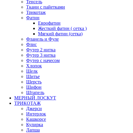
Тенсель
Ткани с пайетками
Трикотаж
Фатин
Еврофатин
Жесткий фатин ( сетка )
Мягкий фатин (сетка)
Фланель и Фуле
Флис
Футер 2 нитка
Футер 3 нитка
Футер с начесом
Хлопок
Шелк
Шитье
Шерсть
Шифон
Штапель
МЕРНЫЙ ЛОСКУТ
ТРИКОТАЖ
Джерси
Интерлок
Кашкорсе
Кулирка
Лапша