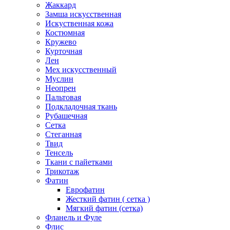
Жаккард
Замша искусственная
Искуственная кожа
Костюмная
Кружево
Курточная
Лен
Мех искусственный
Муслин
Неопрен
Пальтовая
Подкладочная ткань
Рубашечная
Сетка
Стеганная
Твид
Тенсель
Ткани с пайетками
Трикотаж
Фатин
Еврофатин
Жесткий фатин ( сетка )
Мягкий фатин (сетка)
Фланель и Фуле
Флис