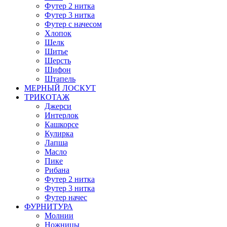
Футер 2 нитка
Футер 3 нитка
Футер с начесом
Хлопок
Шелк
Шитье
Шерсть
Шифон
Штапель
МЕРНЫЙ ЛОСКУТ
ТРИКОТАЖ
Джерси
Интерлок
Кашкорсе
Кулирка
Лапша
Масло
Пике
Рибана
Футер 2 нитка
Футер 3 нитка
Футер начес
ФУРНИТУРА
Молнии
Ножницы