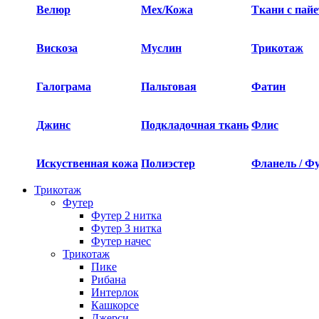
Велюр
Мех/Кожа
Ткани с пай
Вискоза
Муслин
Трикотаж
Галограма
Пальтовая
Фатин
Джинс
Подкладочная ткань
Флис
Искуственная кожа
Полиэстер
Фланель / Ф
Трикотаж
Футер
Футер 2 нитка​
Футер 3 нитка​
Футер начес
Трикотаж
Пике
Рибана
Интерлок
Кашкорсе
Джерси