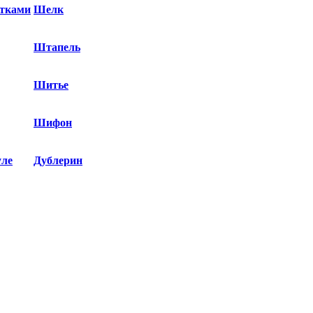
етками
Шелк
Штапель
Шитье
Шифон
уле
Дублерин