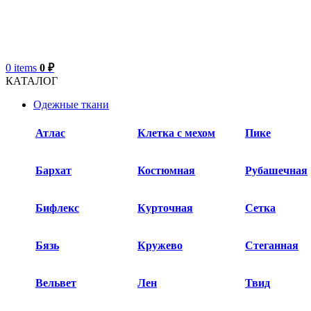
0
items
0
₽
КАТАЛОГ
Одежные ткани
Атлас
Клетка с мехом
Пике
Бархат​
Костюмная
Рубашечная
Бифлекс
Курточная
Сетка
Бязь
Кружево
Стеганная
Вельвет
Лен
Твид