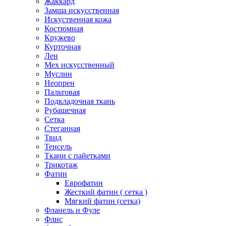
Жаккард
Замша искусственная
Искуственная кожа
Костюмная
Кружево
Курточная
Лен
Мех искусственный
Муслин
Неопрен
Пальтовая
Подкладочная ткань
Рубашечная
Сетка
Стеганная
Твид
Тенсель
Ткани с пайетками
Трикотаж
Фатин
Еврофатин
Жесткий фатин ( сетка )
Мягкий фатин (сетка)
Фланель и Фуле
Флис