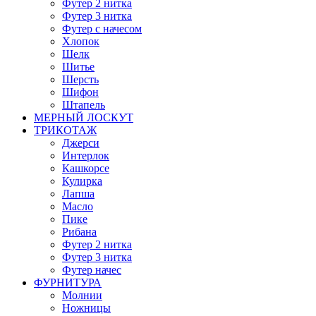
Футер 2 нитка
Футер 3 нитка
Футер с начесом
Хлопок
Шелк
Шитье
Шерсть
Шифон
Штапель
МЕРНЫЙ ЛОСКУТ
ТРИКОТАЖ
Джерси
Интерлок
Кашкорсе
Кулирка
Лапша
Масло
Пике
Рибана
Футер 2 нитка
Футер 3 нитка
Футер начес
ФУРНИТУРА
Молнии
Ножницы