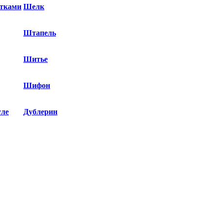
етками
Шелк
Штапель
Шитье
Шифон
уле
Дублерин