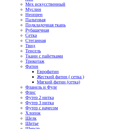
Мех искусственный
Муслин
Неопрен
Пальтовая
Подкладочная ткань
Рубашечная
Сетка
Стеганная
Твид
Тенсель
Ткани с пайетками
Трикотаж
Фатин
Еврофатин
Жесткий фатин ( сетка )
Мягкий фатин (сетка)
Фланель и Фуле
Флис
Футер 2 нитка
Футер 3 нитка
Футер с начесом
Хлопок
Шелк
Шитье
Шерсть