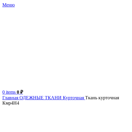
Меню
0
items
0
₽
Главная
ОДЕЖНЫЕ ТКАНИ
Курточная
Ткань курточная
Кмр4Н4
Италия