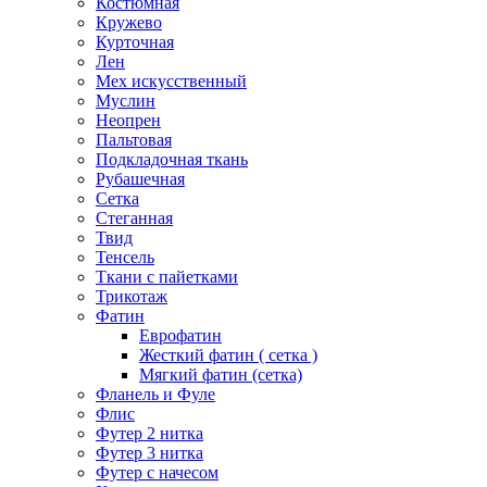
Костюмная
Кружево
Курточная
Лен
Мех искусственный
Муслин
Неопрен
Пальтовая
Подкладочная ткань
Рубашечная
Сетка
Стеганная
Твид
Тенсель
Ткани с пайетками
Трикотаж
Фатин
Еврофатин
Жесткий фатин ( сетка )
Мягкий фатин (сетка)
Фланель и Фуле
Флис
Футер 2 нитка
Футер 3 нитка
Футер с начесом