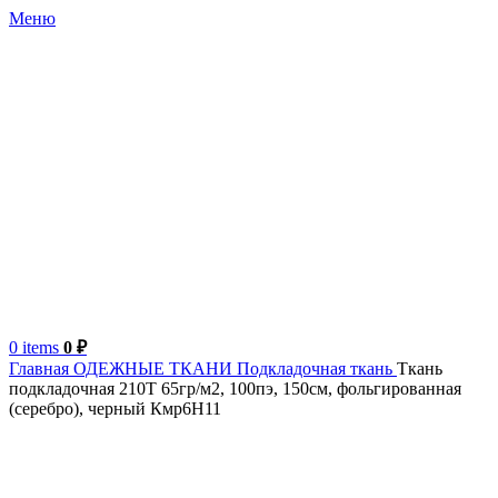
Меню
0
items
0
₽
Главная
ОДЕЖНЫЕ ТКАНИ
Подкладочная ткань
Ткань
подкладочная 210T 65гр/м2, 100пэ, 150см, фольгированная
(серебро), черный Кмр6Н11
Китай