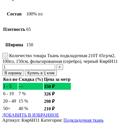
Состав
100% пэ
Плотность
65
Ширина
150
Количество товара Ткань подкладочная 210T 65гр/м2,
100пэ, 150см, фольгированная (серебро), черный Кмр6Н11
В корзину
Купить в 1 клик
Кол-во
Скидка (%)
Цена за метр
1 - 5
—
350
₽
6 - 19
7 %
326
₽
20 - 49
15 %
298
₽
50+
40 %
210
₽
ДОБАВИТЬ В ИЗБРАННОЕ
Артикул:
Кмр6Н11
Категория:
Подкладочная ткань