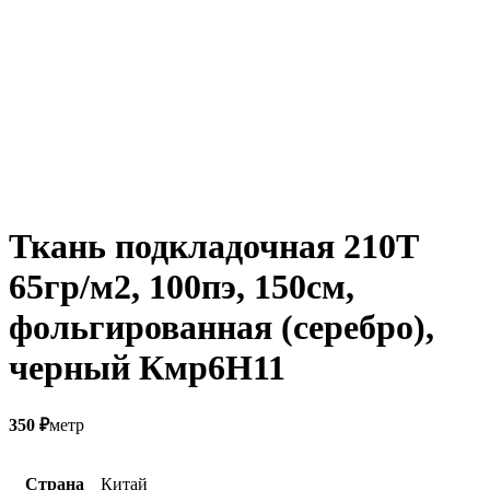
Ткань подкладочная 210T
65гр/м2, 100пэ, 150см,
фольгированная (серебро),
черный Кмр6Н11
350
₽
метр
Страна
Китай