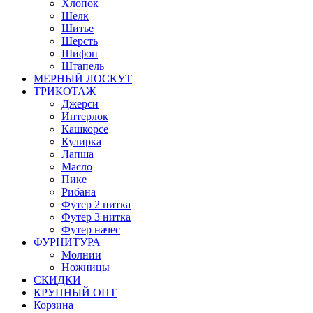
Хлопок
Шелк
Шитье
Шерсть
Шифон
Штапель
МЕРНЫЙ ЛОСКУТ
ТРИКОТАЖ
Джерси
Интерлок
Кашкорсе
Кулирка
Лапша
Масло
Пике
Рибана
Футер 2 нитка
Футер 3 нитка
Футер начес
ФУРНИТУРА
Молнии
Ножницы
СКИДКИ
КРУПНЫЙ ОПТ
Корзина