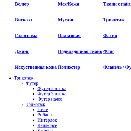
Велюр
Мех/Кожа
Ткани с пай
Вискоза
Муслин
Трикотаж
Галограма
Пальтовая
Фатин
Джинс
Подкладочная ткань
Флис
Искуственная кожа
Полиэстер
Фланель / Ф
Трикотаж
Футер
Футер 2 нитка​
Футер 3 нитка​
Футер начес
Трикотаж
Пике
Рибана
Интерлок
Кашкорсе
Джерси