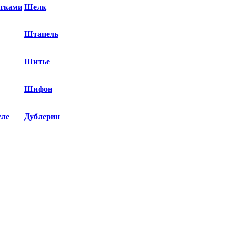
етками
Шелк
Штапель
Шитье
Шифон
уле
Дублерин