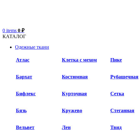
0
items
0
₽
КАТАЛОГ
Одежные ткани
Атлас
Клетка с мехом
Пике
Бархат​
Костюмная
Рубашечная
Бифлекс
Курточная
Сетка
Бязь
Кружево
Стеганная
Вельвет
Лен
Твид