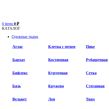
0
items
0
₽
КАТАЛОГ
Одежные ткани
Атлас
Клетка с мехом
Пике
Бархат​
Костюмная
Рубашечная
Бифлекс
Курточная
Сетка
Бязь
Кружево
Стеганная
Вельвет
Лен
Твид