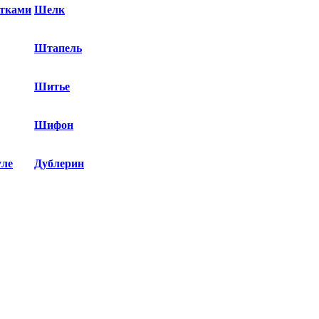
етками
Шелк
Штапель
Шитье
Шифон
уле
Дублерин