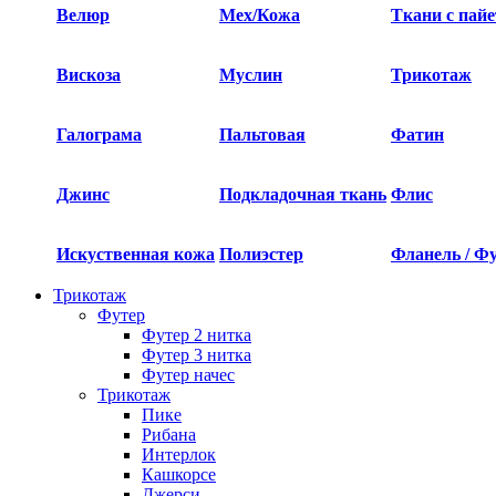
Велюр
Мех/Кожа
Ткани с пай
Вискоза
Муслин
Трикотаж
Галограма
Пальтовая
Фатин
Джинс
Подкладочная ткань
Флис
Искуственная кожа
Полиэстер
Фланель / Ф
Трикотаж
Футер
Футер 2 нитка​
Футер 3 нитка​
Футер начес
Трикотаж
Пике
Рибана
Интерлок
Кашкорсе
Джерси